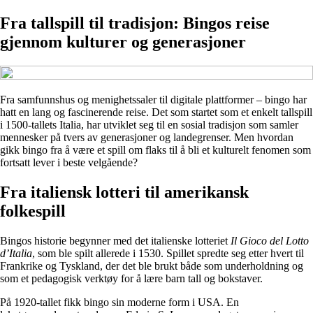
Fra tallspill til tradisjon: Bingos reise
gjennom kulturer og generasjoner
Fra samfunnshus og menighetssaler til digitale plattformer – bingo har
hatt en lang og fascinerende reise. Det som startet som et enkelt tallspill
i 1500-tallets Italia, har utviklet seg til en sosial tradisjon som samler
mennesker på tvers av generasjoner og landegrenser. Men hvordan
gikk bingo fra å være et spill om flaks til å bli et kulturelt fenomen som
fortsatt lever i beste velgående?
Fra italiensk lotteri til amerikansk
folkespill
Bingos historie begynner med det italienske lotteriet
Il Gioco del Lotto
d’Italia
, som ble spilt allerede i 1530. Spillet spredte seg etter hvert til
Frankrike og Tyskland, der det ble brukt både som underholdning og
som et pedagogisk verktøy for å lære barn tall og bokstaver.
På 1920-tallet fikk bingo sin moderne form i USA. En