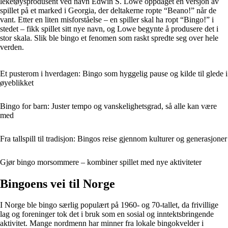
leketøysprodusent ved navn Edwin S. Lowe oppdaget en versjon av
spillet på et marked i Georgia, der deltakerne ropte “Beano!” når de
vant. Etter en liten misforståelse – en spiller skal ha ropt “Bingo!” i
stedet – fikk spillet sitt nye navn, og Lowe begynte å produsere det i
stor skala. Slik ble bingo et fenomen som raskt spredte seg over hele
verden.
Et pusterom i hverdagen: Bingo som hyggelig pause og kilde til glede i
øyeblikket
Bingo for barn: Juster tempo og vanskelighetsgrad, så alle kan være
med
Fra tallspill til tradisjon: Bingos reise gjennom kulturer og generasjoner
Gjør bingo morsommere – kombiner spillet med nye aktiviteter
Bingoens vei til Norge
I Norge ble bingo særlig populært på 1960- og 70-tallet, da frivillige
lag og foreninger tok det i bruk som en sosial og inntektsbringende
aktivitet. Mange nordmenn har minner fra lokale bingokvelder i