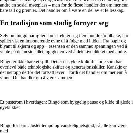
andre en sosial møteplass – men for de fleste handler det om mer enn
bare tall og premier. Det handler om å være en del av et fellesskap.
En tradisjon som stadig fornyer seg
Selv om bingo har røtter som strekker seg flere hundre år tilbake, har
spillet vist en imponerende evne til å følge med i tiden. Fra papir og
blyant til skjerm og app – essensen er den samme: spenningen ved å
vente på det neste tallet, og gleden ved å dele øyeblikket med andre.
Bingo er ikke bare et spill. Det er et stykke kulturhistorie som har
overlevd både teknologiske skifter og generasjonsskiller. Kanskje er
det nettopp derfor det fortsatt lever – fordi det handler om mer enn å
vinne. Det handler om å være sammen.
Et pusterom i hverdagen: Bingo som hyggelig pause og kilde til glede i
øyeblikket
Bingo for barn: Juster tempo og vanskelighetsgrad, så alle kan være
med