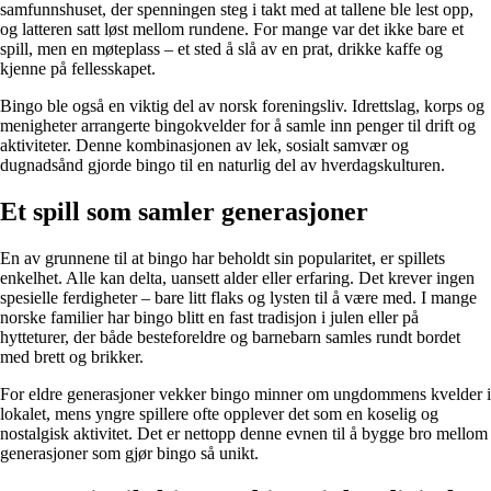
samfunnshuset, der spenningen steg i takt med at tallene ble lest opp,
og latteren satt løst mellom rundene. For mange var det ikke bare et
spill, men en møteplass – et sted å slå av en prat, drikke kaffe og
kjenne på fellesskapet.
Bingo ble også en viktig del av norsk foreningsliv. Idrettslag, korps og
menigheter arrangerte bingokvelder for å samle inn penger til drift og
aktiviteter. Denne kombinasjonen av lek, sosialt samvær og
dugnadsånd gjorde bingo til en naturlig del av hverdagskulturen.
Et spill som samler generasjoner
En av grunnene til at bingo har beholdt sin popularitet, er spillets
enkelhet. Alle kan delta, uansett alder eller erfaring. Det krever ingen
spesielle ferdigheter – bare litt flaks og lysten til å være med. I mange
norske familier har bingo blitt en fast tradisjon i julen eller på
hytteturer, der både besteforeldre og barnebarn samles rundt bordet
med brett og brikker.
For eldre generasjoner vekker bingo minner om ungdommens kvelder i
lokalet, mens yngre spillere ofte opplever det som en koselig og
nostalgisk aktivitet. Det er nettopp denne evnen til å bygge bro mellom
generasjoner som gjør bingo så unikt.