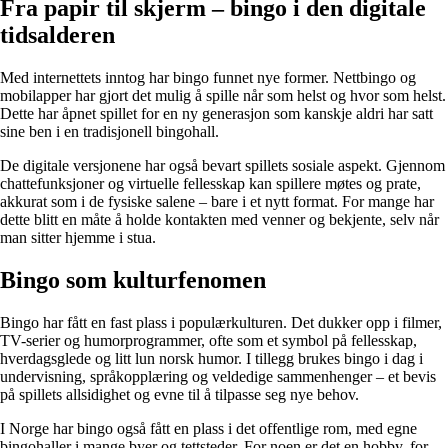
Fra papir til skjerm – bingo i den digitale
tidsalderen
Med internettets inntog har bingo funnet nye former. Nettbingo og
mobilapper har gjort det mulig å spille når som helst og hvor som helst.
Dette har åpnet spillet for en ny generasjon som kanskje aldri har satt
sine ben i en tradisjonell bingohall.
De digitale versjonene har også bevart spillets sosiale aspekt. Gjennom
chattefunksjoner og virtuelle fellesskap kan spillere møtes og prate,
akkurat som i de fysiske salene – bare i et nytt format. For mange har
dette blitt en måte å holde kontakten med venner og bekjente, selv når
man sitter hjemme i stua.
Bingo som kulturfenomen
Bingo har fått en fast plass i populærkulturen. Det dukker opp i filmer,
TV-serier og humorprogrammer, ofte som et symbol på fellesskap,
hverdagsglede og litt lun norsk humor. I tillegg brukes bingo i dag i
undervisning, språkopplæring og veldedige sammenhenger – et bevis
på spillets allsidighet og evne til å tilpasse seg nye behov.
I Norge har bingo også fått en plass i det offentlige rom, med egne
bingohaller i mange byer og tettsteder. For noen er det en hobby, for