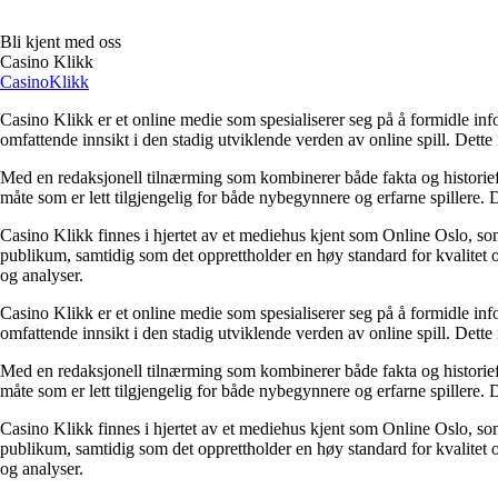
Bli kjent med oss
Casino Klikk
Casino
Klikk
Casino Klikk er et online medie som spesialiserer seg på å formidle inf
omfattende innsikt i den stadig utviklende verden av online spill. Dette 
Med en redaksjonell tilnærming som kombinerer både fakta og historiefor
måte som er lett tilgjengelig for både nybegynnere og erfarne spillere. 
Casino Klikk finnes i hjertet av et mediehus kjent som Online Oslo, so
publikum, samtidig som det opprettholder en høy standard for kvalitet 
og analyser.
Casino Klikk er et online medie som spesialiserer seg på å formidle inf
omfattende innsikt i den stadig utviklende verden av online spill. Dette 
Med en redaksjonell tilnærming som kombinerer både fakta og historiefor
måte som er lett tilgjengelig for både nybegynnere og erfarne spillere. 
Casino Klikk finnes i hjertet av et mediehus kjent som Online Oslo, so
publikum, samtidig som det opprettholder en høy standard for kvalitet 
og analyser.