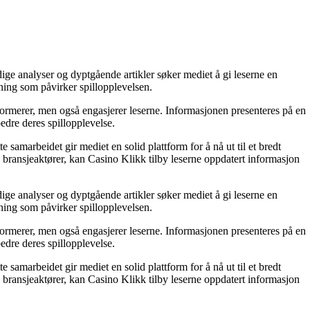
ige analyser og dyptgående artikler søker mediet å gi leserne en
vning som påvirker spillopplevelsen.
nformerer, men også engasjerer leserne. Informasjonen presenteres på en
bedre deres spillopplevelse.
amarbeidet gir mediet en solid plattform for å nå ut til et bredt
 bransjeaktører, kan Casino Klikk tilby leserne oppdatert informasjon
ige analyser og dyptgående artikler søker mediet å gi leserne en
vning som påvirker spillopplevelsen.
nformerer, men også engasjerer leserne. Informasjonen presenteres på en
bedre deres spillopplevelse.
amarbeidet gir mediet en solid plattform for å nå ut til et bredt
 bransjeaktører, kan Casino Klikk tilby leserne oppdatert informasjon