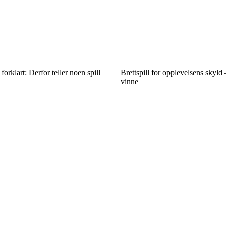
orklart: Derfor teller noen spill
Brettspill for opplevelsens skyld 
vinne