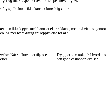
ger og tiltak. Åpenhet over tid skaper troverdighet.
tig spillkultur – ikke bare en kortsiktig aktør.
jen. Den kan ikke kjøpes med bonuser eller reklame, men må vinnes gjenn
ere og mer bærekraftig spillopplevelse for alle.
velse: Når spillutvalget tilpasses
Trygghet som nøkkel: Hvordan s
elser
den gode casinoopplevelsen