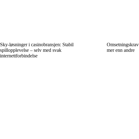
Sky-løsninger i casinobransjen: Stabil
Omsetningskrav f
spillopplevelse – selv med svak
mer enn andre
internettforbindelse