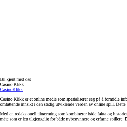
Bli kjent med oss
Casino Klikk
Casino
Klikk
Casino Klikk er et online medie som spesialiserer seg på å formidle inf
omfattende innsikt i den stadig utviklende verden av online spill. Dette 
Med en redaksjonell tilnærming som kombinerer både fakta og historiefor
måte som er lett tilgjengelig for både nybegynnere og erfarne spillere. 