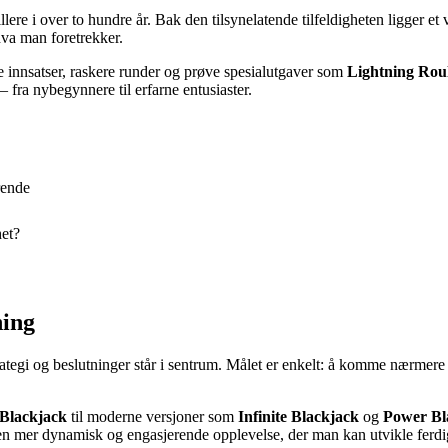
illere i over to hundre år. Bak den tilsynelatende tilfeldigheten ligger e
 hva man foretrekker.
ere innsatser, raskere runder og prøve spesialutgaver som
Lightning Roul
– fra nybegynnere til erfarne entusiaster.
rende
het?
ning
strategi og beslutninger står i sentrum. Målet er enkelt: å komme nærmer
 Blackjack
til moderne versjoner som
Infinite Blackjack
og
Power Bl
ir en mer dynamisk og engasjerende opplevelse, der man kan utvikle ferdi