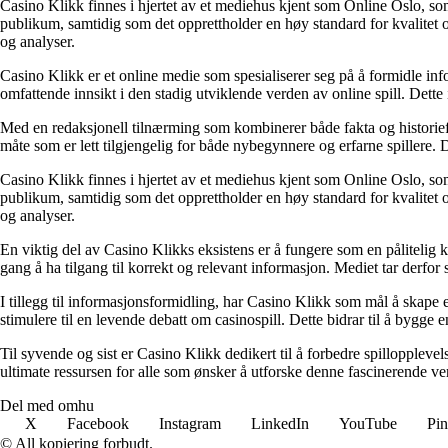
Casino Klikk finnes i hjertet av et mediehus kjent som Online Oslo, so
publikum, samtidig som det opprettholder en høy standard for kvalitet 
og analyser.
Casino Klikk er et online medie som spesialiserer seg på å formidle inf
omfattende innsikt i den stadig utviklende verden av online spill. Dette 
Med en redaksjonell tilnærming som kombinerer både fakta og historiefor
måte som er lett tilgjengelig for både nybegynnere og erfarne spillere. 
Casino Klikk finnes i hjertet av et mediehus kjent som Online Oslo, so
publikum, samtidig som det opprettholder en høy standard for kvalitet 
og analyser.
En viktig del av Casino Klikks eksistens er å fungere som en pålitelig ki
gang å ha tilgang til korrekt og relevant informasjon. Mediet tar derfor 
I tillegg til informasjonsformidling, har Casino Klikk som mål å skape 
stimulere til en levende debatt om casinospill. Dette bidrar til å bygg
Til syvende og sist er Casino Klikk dedikert til å forbedre spilloppleve
ultimate ressursen for alle som ønsker å utforske denne fascinerende ve
Del med omhu
X
Facebook
Instagram
LinkedIn
YouTube
Pin
© All kopiering forbudt.