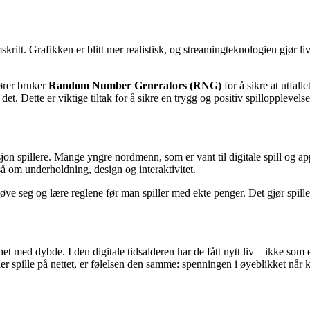
ritt. Grafikken er blitt mer realistisk, og streamingteknologien gjør liv
tører bruker
Random Number Generators (RNG)
for å sikre at utfalle
et. Dette er viktige tiltak for å sikre en trygg og positiv spillopplevelse
jon spillere. Mange yngre nordmenn, som er vant til digitale spill og a
 om underholdning, design og interaktivitet.
 øve seg og lære reglene før man spiller med ekte penger. Det gjør spill
et med dybde. I den digitale tidsalderen har de fått nytt liv – ikke som
er spille på nettet, er følelsen den samme: spenningen i øyeblikket når ku