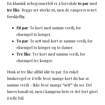
En klassisk nybegynnerfeil er å forveksle
to par
med
tre like
. Begge ser sterke ut, men de rangeres svært
forskjellig.
Ett par
: To kort med samme verdi, for
eksempel to konger.
To par
: To sett med kort av samme verdi, for
eksempel to konger og to damer.
Tre like
: Tre kort med samme verdi, for
eksempel tre konger.
Husk at tre like alltid slår to par. En enkel
huskeregel er å telle hvor mange kort du har av
samme verdi – ikke hvor mange “sett” du ser. Det
høres banalt ut, men i kampens hete er det fort gjort
å telle feil.