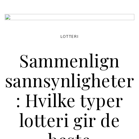
LOTTERI
Sammenlign
sannsynligheter
: Hvilke typer
lotteri gir de