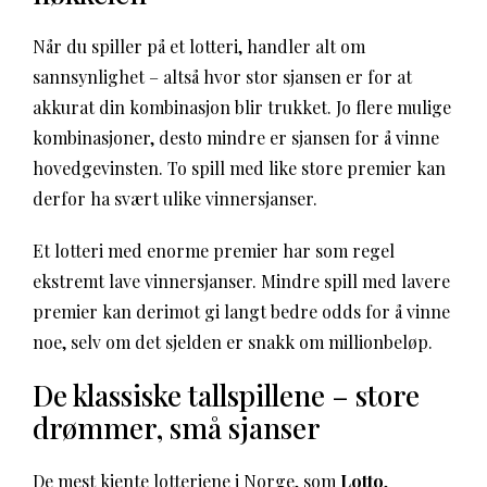
Når du spiller på et lotteri, handler alt om
sannsynlighet – altså hvor stor sjansen er for at
akkurat din kombinasjon blir trukket. Jo flere mulige
kombinasjoner, desto mindre er sjansen for å vinne
hovedgevinsten. To spill med like store premier kan
derfor ha svært ulike vinnersjanser.
Et lotteri med enorme premier har som regel
ekstremt lave vinnersjanser. Mindre spill med lavere
premier kan derimot gi langt bedre odds for å vinne
noe, selv om det sjelden er snakk om millionbeløp.
De klassiske tallspillene – store
drømmer, små sjanser
De mest kjente lotteriene i Norge, som
Lotto
,