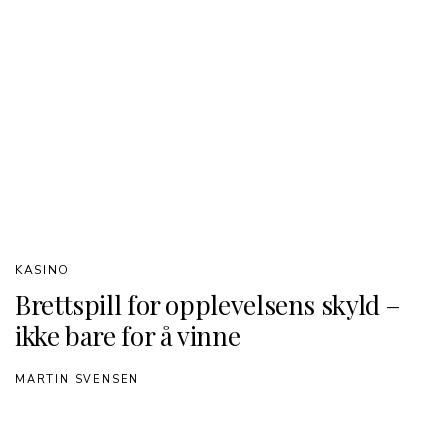
KASINO
Brettspill for opplevelsens skyld –
ikke bare for å vinne
MARTIN SVENSEN