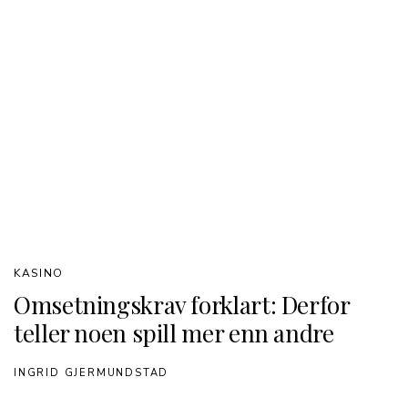
KASINO
Omsetningskrav forklart: Derfor
teller noen spill mer enn andre
INGRID GJERMUNDSTAD