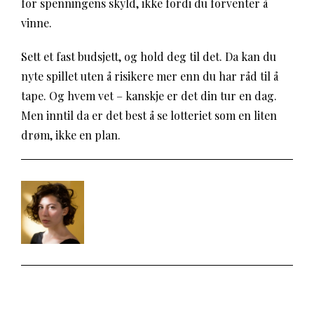
for spenningens skyld, ikke fordi du forventer å
vinne.
Sett et fast budsjett, og hold deg til det. Da kan du
nyte spillet uten å risikere mer enn du har råd til å
tape. Og hvem vet – kanskje er det din tur en dag.
Men inntil da er det best å se lotteriet som en liten
drøm, ikke en plan.