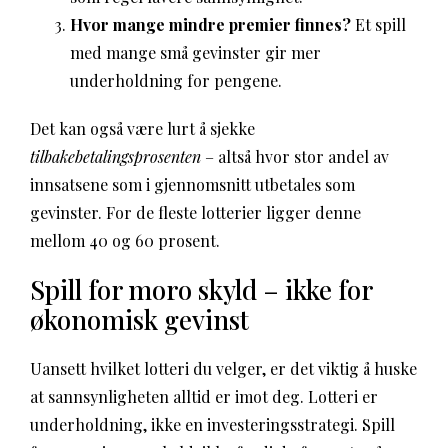
Hvor mange mindre premier finnes?
Et spill
med mange små gevinster gir mer
underholdning for pengene.
Det kan også være lurt å sjekke
tilbakebetalingsprosenten
– altså hvor stor andel av
innsatsene som i gjennomsnitt utbetales som
gevinster. For de fleste lotterier ligger denne
mellom 40 og 60 prosent.
Spill for moro skyld – ikke for
økonomisk gevinst
Uansett hvilket lotteri du velger, er det viktig å huske
at sannsynligheten alltid er imot deg. Lotteri er
underholdning, ikke en investeringsstrategi. Spill