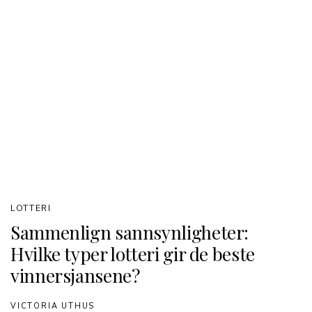
LOTTERI
Sammenlign sannsynligheter:
Hvilke typer lotteri gir de beste
vinnersjansene?
VICTORIA UTHUS