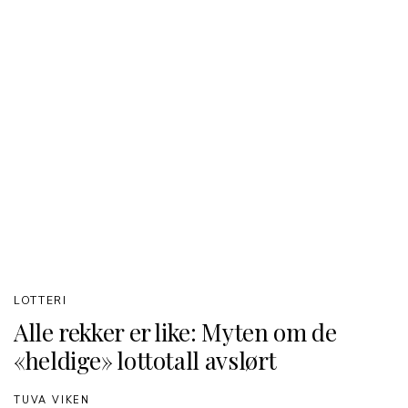
LOTTERI
Alle rekker er like: Myten om de
«heldige» lottotall avslørt
TUVA VIKEN