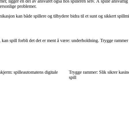
mmer, ligger en del av ansvaret også hos spilleren selv. Å spille ansvarli
personlige problemer.
sjon kan både spillere og tilbydere bidra til et sunt og sikkert spillmi
kan spill forbli det det er ment å være: underholdning. Trygge rammer og
l skjerm: spilleautomatens digitale
Trygge rammer: Slik sikrer kasin
spill