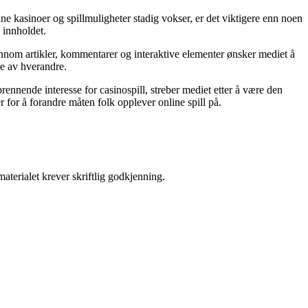
line kasinoer og spillmuligheter stadig vokser, er det viktigere enn noen
 innholdet.
jennom artikler, kommentarer og interaktive elementer ønsker mediet å
re av hverandre.
rennende interesse for casinospill, streber mediet etter å være den
 for å forandre måten folk opplever online spill på.
aterialet krever skriftlig godkjenning.