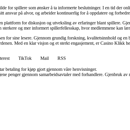
lde for spillere som ønsker å ta informerte beslutninger. I en tid der on
sitt ansvar på alvor, og arbeider kontinuerlig for å oppdatere og forbedre
en plattform for diskusjon og utveksling av erfaringer blant spillere. G
e en sterkere og mer informert spillerfellesskap, hvor medlemmene kan læ
lsen for sine lesere. Gjennom grundig forskning, kvalitetsinnhold og en b
rdenen. Med en klar visjon og et sterkt engasjement, er Casino Klikk her
terest
TikTok
Mail
RSS
tar betaling for kjøp gjort gjennom våre henvisninger.
n tjene penger gjennom samarbeidsavtaler med forhandlere. Gjenbruk av m