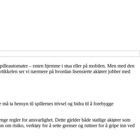
e spilleautomater – enten hjemme i stua eller på mobilen. Men med den
 artikkelen ser vi nærmere på hvordan lisensierte aktører jobber med
å ta hensyn til spillernes trivsel og bidra til å forebygge
renge regler for ansvarlighet. Dette gjelder både statlige aktører som
om risiko, verktøy for å sette grenser og rutiner for å gripe inn ved