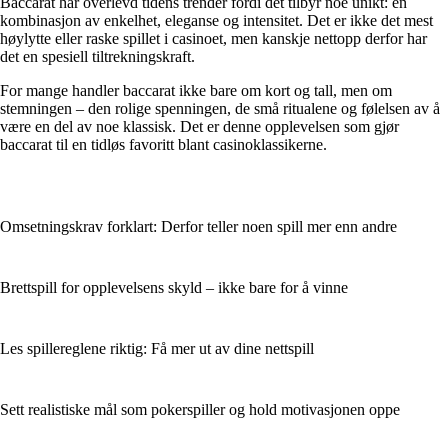
Baccarat har overlevd tidens trender fordi det tilbyr noe unikt: en
kombinasjon av enkelhet, eleganse og intensitet. Det er ikke det mest
høylytte eller raske spillet i casinoet, men kanskje nettopp derfor har
det en spesiell tiltrekningskraft.
For mange handler baccarat ikke bare om kort og tall, men om
stemningen – den rolige spenningen, de små ritualene og følelsen av å
være en del av noe klassisk. Det er denne opplevelsen som gjør
baccarat til en tidløs favoritt blant casinoklassikerne.
Omsetningskrav forklart: Derfor teller noen spill mer enn andre
Brettspill for opplevelsens skyld – ikke bare for å vinne
Les spillereglene riktig: Få mer ut av dine nettspill
Sett realistiske mål som pokerspiller og hold motivasjonen oppe