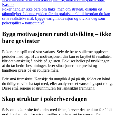
Kasino
Poker handler ikke bare om flaks, men om strategi, disiplin og
tålmodighet. I denne guiden får du praktiske råd til hvordan du kan
sette realistiske mål, bygge varig motivasjon og utvikle deg som
pokerspiller – uansett nivå.
Bygg motivasjonen rundt utvikling – ikke
bare gevinster
Poker er et spill med stor varians. Selv de beste spillerne opplever
perioder med tap. Hvis motivasjonen din kun er knyttet til resultater,
blir det vanskelig å holde på gnisten. Fokuser heller på utviklingen:
at du tar bedre beslutninger, leser situasjoner mer presist og
håndterer press på en roligere måte.
Feir små fremskritt. Kanskje du unngikk å gå på tilt, foldet en hånd
du tidligere ville ha tapt med, eller analyserte et vanskelig spot riktig.
Disse små seirene er grunnmuren for langsiktig fremgang.
Skap struktur i pokerhverdagen
Selv om poker ofte forbindes med frihet, krever det struktur for å bli
god. Lag en plan for når du spiller, studerer og tar pauser. Det