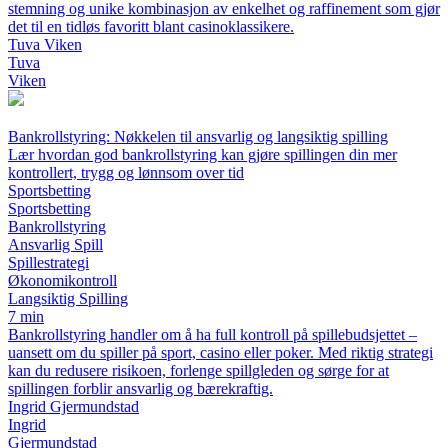
stemning og unike kombinasjon av enkelhet og raffinement som gjør
det til en tidløs favoritt blant casinoklassikere.
Tuva Viken
Tuva
Viken
Bankrollstyring: Nøkkelen til ansvarlig og langsiktig spilling
Lær hvordan god bankrollstyring kan gjøre spillingen din mer
kontrollert, trygg og lønnsom over tid
Sportsbetting
Sportsbetting
Bankrollstyring
Ansvarlig Spill
Spillestrategi
Økonomikontroll
Langsiktig Spilling
7 min
Bankrollstyring handler om å ha full kontroll på spillebudsjettet –
uansett om du spiller på sport, casino eller poker. Med riktig strategi
kan du redusere risikoen, forlenge spillgleden og sørge for at
spillingen forblir ansvarlig og bærekraftig.
Ingrid Gjermundstad
Ingrid
Gjermundstad