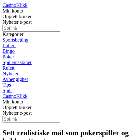
Casino
Klikk
Min konto
Opprett bruker
Nyheter e-post
Kategorier
Sportsbetting
Lotteri
Bingo
Poker
Spillemaskiner
Rulett
Nyheter
Avhengighet
Tips
Spill
Casino
Klikk
Min konto
Opprett bruker
Nyheter e-post
Sett realistiske mål som pokerspiller og