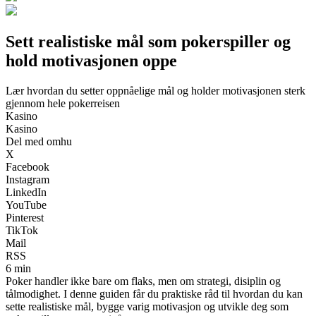
Sett realistiske mål som pokerspiller og
hold motivasjonen oppe
Lær hvordan du setter oppnåelige mål og holder motivasjonen sterk
gjennom hele pokerreisen
Kasino
Kasino
Del med omhu
X
Facebook
Instagram
LinkedIn
YouTube
Pinterest
TikTok
Mail
RSS
6 min
Poker handler ikke bare om flaks, men om strategi, disiplin og
tålmodighet. I denne guiden får du praktiske råd til hvordan du kan
sette realistiske mål, bygge varig motivasjon og utvikle deg som