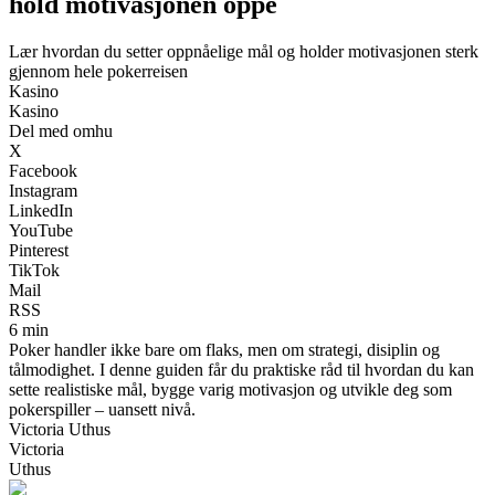
hold motivasjonen oppe
Lær hvordan du setter oppnåelige mål og holder motivasjonen sterk
gjennom hele pokerreisen
Kasino
Kasino
Del med omhu
X
Facebook
Instagram
LinkedIn
YouTube
Pinterest
TikTok
Mail
RSS
6 min
Poker handler ikke bare om flaks, men om strategi, disiplin og
tålmodighet. I denne guiden får du praktiske råd til hvordan du kan
sette realistiske mål, bygge varig motivasjon og utvikle deg som
pokerspiller – uansett nivå.
Victoria Uthus
Victoria
Uthus