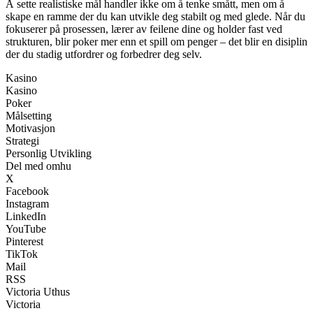
Å sette realistiske mål handler ikke om å tenke smått, men om å
skape en ramme der du kan utvikle deg stabilt og med glede. Når du
fokuserer på prosessen, lærer av feilene dine og holder fast ved
strukturen, blir poker mer enn et spill om penger – det blir en disiplin
der du stadig utfordrer og forbedrer deg selv.
Kasino
Kasino
Poker
Målsetting
Motivasjon
Strategi
Personlig Utvikling
Del med omhu
X
Facebook
Instagram
LinkedIn
YouTube
Pinterest
TikTok
Mail
RSS
Victoria Uthus
Victoria