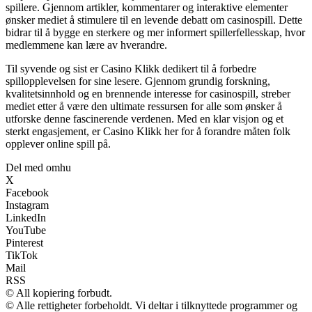
spillere. Gjennom artikler, kommentarer og interaktive elementer
ønsker mediet å stimulere til en levende debatt om casinospill. Dette
bidrar til å bygge en sterkere og mer informert spillerfellesskap, hvor
medlemmene kan lære av hverandre.
Til syvende og sist er Casino Klikk dedikert til å forbedre
spillopplevelsen for sine lesere. Gjennom grundig forskning,
kvalitetsinnhold og en brennende interesse for casinospill, streber
mediet etter å være den ultimate ressursen for alle som ønsker å
utforske denne fascinerende verdenen. Med en klar visjon og et
sterkt engasjement, er Casino Klikk her for å forandre måten folk
opplever online spill på.
Del med omhu
X
Facebook
Instagram
LinkedIn
YouTube
Pinterest
TikTok
Mail
RSS
© All kopiering forbudt.
© Alle rettigheter forbeholdt. Vi deltar i tilknyttede programmer og