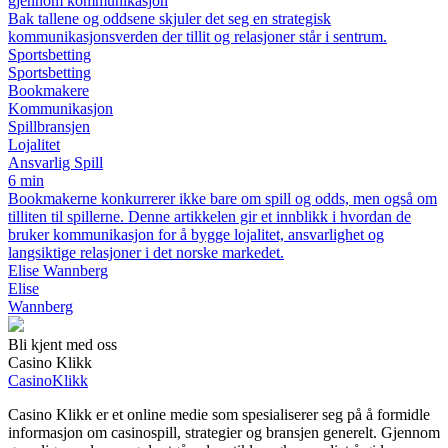
gjennom kommunikasjon
Bak tallene og oddsene skjuler det seg en strategisk
kommunikasjonsverden der tillit og relasjoner står i sentrum.
Sportsbetting
Sportsbetting
Bookmakere
Kommunikasjon
Spillbransjen
Lojalitet
Ansvarlig Spill
6 min
Bookmakerne konkurrerer ikke bare om spill og odds, men også om
tilliten til spillerne. Denne artikkelen gir et innblikk i hvordan de
bruker kommunikasjon for å bygge lojalitet, ansvarlighet og
langsiktige relasjoner i det norske markedet.
Elise Wannberg
Elise
Wannberg
Bli kjent med oss
Casino Klikk
Casino
Klikk
Casino Klikk er et online medie som spesialiserer seg på å formidle
informasjon om casinospill, strategier og bransjen generelt. Gjennom