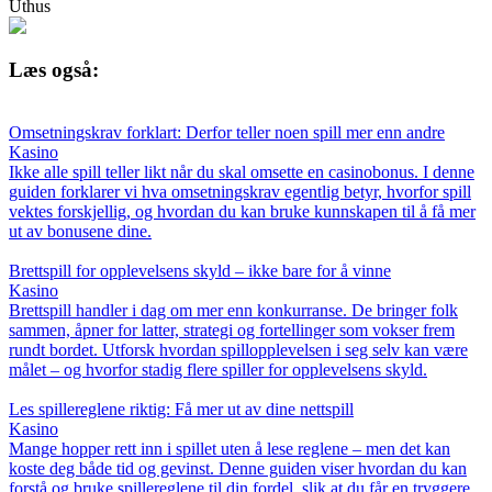
Uthus
Læs også:
Omsetningskrav forklart: Derfor teller noen spill mer enn andre
Kasino
Ikke alle spill teller likt når du skal omsette en casinobonus. I denne
guiden forklarer vi hva omsetningskrav egentlig betyr, hvorfor spill
vektes forskjellig, og hvordan du kan bruke kunnskapen til å få mer
ut av bonusene dine.
Brettspill for opplevelsens skyld – ikke bare for å vinne
Kasino
Brettspill handler i dag om mer enn konkurranse. De bringer folk
sammen, åpner for latter, strategi og fortellinger som vokser frem
rundt bordet. Utforsk hvordan spillopplevelsen i seg selv kan være
målet – og hvorfor stadig flere spiller for opplevelsens skyld.
Les spillereglene riktig: Få mer ut av dine nettspill
Kasino
Mange hopper rett inn i spillet uten å lese reglene – men det kan
koste deg både tid og gevinst. Denne guiden viser hvordan du kan
forstå og bruke spillereglene til din fordel, slik at du får en tryggere