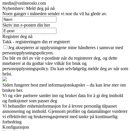
media@onlineoslo.com
Nyhetsbrev: Meld deg på nå
Noen ganger i måneden sender vi noe du vil ha glede av.
Skriv inn e-posten din her
Registrer deg nå
Takk - registreringen din er registrert
Jeg aksepterer at opplysningene mine håndteres i samsvar med
personopplysningspolicyen.
Du blir en del av vår e-postliste når du registrerer deg, og dette
innebærer at du godtar våre vilkår for bruk og
personopplysningspolicy. Du kan selvfølgelig melde deg av når som
helst.
Siden fungerer best med informasjonskapsler – du kan lese mer om
bruken her.
Vi og våre partnere samler inn og bruker data for å gi deg innhold
og funksjoner som passer deg
Vi behandler enhetsinformasjon for å levere personlig tilpasset
annonsering og innhold. Gjennom profiler og datamålinger vurderer
vi effektivitet og brukerengasjement med tanke på kontinuerlig
forbedring
Konfigurasjon