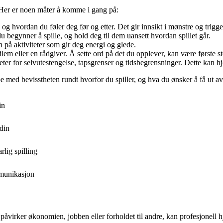
. Her er noen måter å komme i gang på:
og hvordan du føler deg før og etter. Det gir innsikt i mønstre og trigge
u begynner å spille, og hold deg til dem uansett hvordan spillet går.
n på aktiviteter som gir deg energi og glede.
em eller en rådgiver. Å sette ord på det du opplever, kan være første s
ter for selvutestengelse, tapsgrenser og tidsbegrensninger. Dette kan hj
obbe med bevisstheten rundt hvorfor du spiller, og hva du ønsker å få ut av
in
 din
rlig spilling
mmunikasjon
n påvirker økonomien, jobben eller forholdet til andre, kan profesjonell 