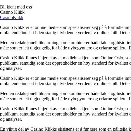
Bli kjent med oss
Casino Klikk
Casino
Klikk
Casino Klikk er et online medie som spesialiserer seg på å formidle inf
omfattende innsikt i den stadig utviklende verden av online spill. Dette 
Med en redaksjonell tilnærming som kombinerer både fakta og historiefor
måte som er lett tilgjengelig for både nybegynnere og erfarne spillere. 
Casino Klikk finnes i hjertet av et mediehus kjent som Online Oslo, so
publikum, samtidig som det opprettholder en høy standard for kvalitet 
og analyser.
Casino Klikk er et online medie som spesialiserer seg på å formidle inf
omfattende innsikt i den stadig utviklende verden av online spill. Dette 
Med en redaksjonell tilnærming som kombinerer både fakta og historiefor
måte som er lett tilgjengelig for både nybegynnere og erfarne spillere. 
Casino Klikk finnes i hjertet av et mediehus kjent som Online Oslo, so
publikum, samtidig som det opprettholder en høy standard for kvalitet 
og analyser.
En viktig del av Casino Klikks eksistens er å fungere som en pålitelig ki