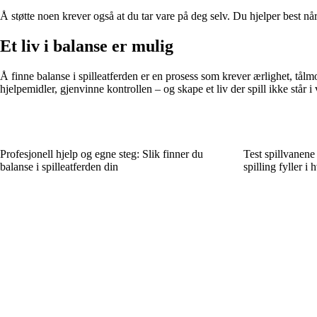
Å støtte noen krever også at du tar vare på deg selv. Du hjelper best n
Et liv i balanse er mulig
Å finne balanse i spilleatferden er en prosess som krever ærlighet, tålmo
hjelpemidler, gjenvinne kontrollen – og skape et liv der spill ikke står i
Profesjonell hjelp og egne steg: Slik finner du
Test spillvanene
balanse i spilleatferden din
spilling fyller i