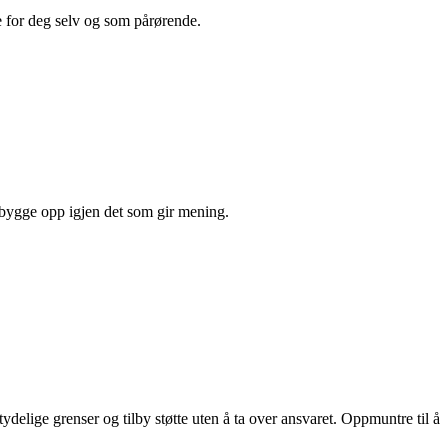
 for deg selv og som pårørende.
å bygge opp igjen det som gir mening.
ydelige grenser og tilby støtte uten å ta over ansvaret. Oppmuntre til å